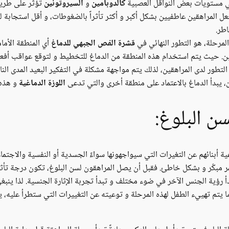
 في مستويات بعض النواقل العصبية
كالدوبامين
و
السيروتونين
تؤثر على طريق
ل المراهقين عاطفيين بشكل أكبر و أكثر تأثراً بالضغوطات، و أقل استجابة للم
طر.
مرحلة، هو التطور النهائي في
قشرة الفص الجبهي للدماغ
أي المنطقة الأما
 حيث يتم استخدام هذه المنطقة من الدماغ للتخطيط و لتوقع عواقب أفعالنا و
لتطور لدى المراهقين، لذلك يتم مواجهة مشكلة في التفكير البعيد المدى الن
 يبدأ الدماغ بالاعتماد على منطقة أخرى والتي تدعى
اللوزة الدماغية
و هذه 
سن البلوغ:
ية أبنائهم عن التغيرات التي سيواجهونها سواءً الجسدية أو النفسية والاجتما
مبكّر و بشكل خاطئ. فقبل أن يصل المراهقون لسن البلوغ، تكون درجة تأثره
دأ رؤية الجنس الآخر في ضوء مختلف و تبدأ تجربة الإثارة الجنسية. لذا ينبغي
ا يتم تهييء الطفل لهذه المرحلة و توعيته عن التغييرات التي ستطرأ عليه، ي