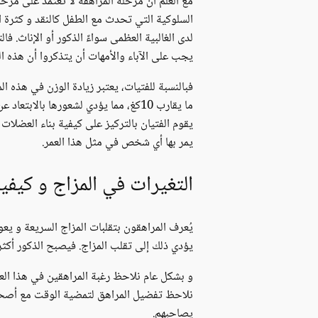
مع العلم أن مرحلة المراهقة لا تعتمد على مرحل
السلوكية التي تحدث مع الطفل كالنقد و كثرة ا
لدى الغالبية العظمى سواءً الذكور أو الإناث. ف
يجب على الآباء والأمهات أن يتذكروا أن هذه ال
فبالنسبة للفتيات، يعتبر زيادة الوزن في هذه 
ما يقارب 10كغ، مما يؤدي لشعورها بالابتعاد عن الفكرة الثقافية المنتشرة أن جسد الفتاة النحيفة هو الأجمل. فتقوم الفتيات في التركيز على كيفية
يقوم الفتيان بالتركيز على كيفية بناء العضل
يمر بها أي شخص في مثل هذا العمر.
التغيرات في المزاج و كيفي
يُعرف المراهقون بتقلبات المزاج السريعة و يع
يؤدي ذلك إلى تقلب المزاج. فيصبح الذكور أكثر
و بشكل عام نلاحظ رغبة المراهقين في هذا العم
نلاحظ تفضيل المراهق لتمضية الوقت مع أصحابه 
يصاحبهم.