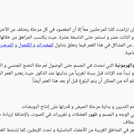
 تزامنت كلتا المرحلتين معاً إلا أن المقصود في كل مرحلة يختلف عن الآخر
 أو الثالث عشر و تستمر حتى التاسعة عشرة. حيث يكتسب المراهق من خلالها
 من المشاكل في هذا العمر فيما يتعلق بتناول
المخدرات
و
الكحول
و
التدخين
اعية.
الهرمونية
التي تحدث في الجسم حتى الوصول لمرحلة النضج الجنسي و القدر
بدأ عند الإناث قبل بسنة تقريباً من بدايتها عند الذكور. حيث يعتبر العمر ا
م أنه من الممكن أن يتم البلوغ قبل أو بعد هذا العمر أيضاً.
م الثديين و بداية مرحلة الحيض و قدرتها على إنتاج البويضات.
 في الوجه و الجسم و ظهور العضلات و تغييرات في الصوت، بالإضافة لزيادة
لنطاف.
لشعر في المناطق القريبة من الأعضاء التناسلية و تحت الإبطين، كما تتنشط ال