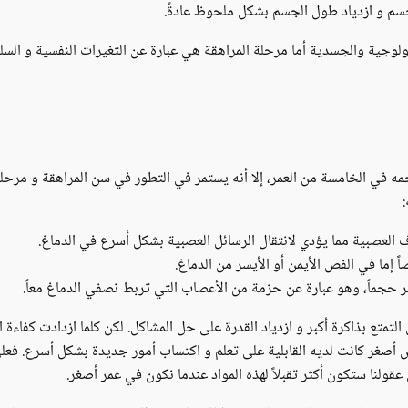
سم و ازدياد طول الجسم بشكل ملحوظ عادةً.
ولوجية والجسدية أما مرحلة المراهقة هي عبارة عن التغيرات النفسية و السل
من أن الدماغ يصل إلى 95٪‏ من حجمه في الخامسة من العمر، إلا أنه يستمر في التطور في سن ال
 العصبية مما يؤدي لانتقال الرسائل العصبية بشكل أسرع في الدماغ.
 إما في الفص الأيمن أو الأيسر من الدماغ.
ر حجماً، وهو عبارة عن حزمة من الأعصاب التي تربط نصفي الدماغ معاً.
تمتع بذاكرة أكبر و ازدياد القدرة على حل المشاكل. لكن كلما ازدادت كفاءة ا
أصغر كانت لديه القابلية على تعلم و اكتساب أمور جديدة بشكل أسرع. فعلى
ن عقولنا ستكون أكثر تقبلاً لهذه المواد عندما نكون في عمر أصغر.