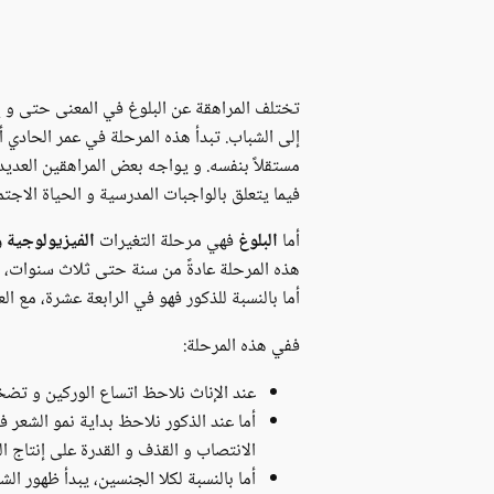
تختلف المراهقة عن البلوغ في المعنى حتى و إن
إلى الشباب. تبدأ هذه المرحلة في عمر الحادي
مستقلاً بنفسه. و يواجه بعض المراهقين العديد
فيما يتعلق بالواجبات المدرسية و الحياة الاجتم
أما
البلوغ
فهي مرحلة التغيرات
الفيزيولوجية و
هذه المرحلة عادةً من سنة حتى ثلاث سنوات، و ت
أما بالنسبة للذكور فهو في الرابعة عشرة، مع العل
ففي هذه المرحلة:
عند الإناث نلاحظ اتساع الوركين و تضخ
أما عند الذكور نلاحظ بداية نمو الشعر
الانتصاب و القذف و القدرة على إنتاج ا
أما بالنسبة لكلا الجنسين، يبدأ ظهور ا