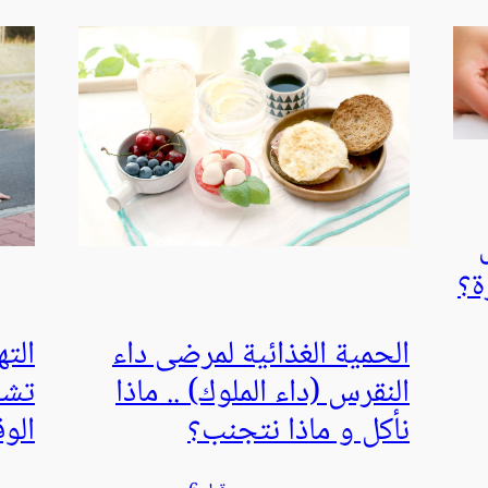
ة؟
الحمية الغذائية لمرضى داء
الت
النقرس (داء الملوك) .. ماذا
تشخ
نأكل و ماذا نتجنب؟
الوق