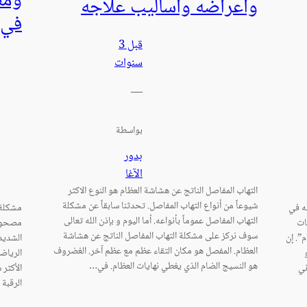
ومض
وأعراضه وأساليب علاجه
في 
قبل 3
سنوات
—
بواسطة
بدور
الآغا
التهاب المفاصل الناتج عن هشاشة العظام هو النوع الاكثر
شيوعاً من أنواع التهاب المفاصل. تحدثنا سابقاً عن مشكلة
به في
مشكلة 
التهاب المفاصل عموماً بأنواعه. أما اليوم و بإذن الله تعالى
ات
مصحوبة
سوف نركز على مشكلة التهاب المفاصل الناتج عن هشاشة
م”. إن
الشديد
العظام. المفصل هو مكان التقاء عظم مع عظم آخر. الغضروف
الرياض
هو النسيج الضام الذي يغطي نهايات العظام. في…
ني
الأكثر 
الرقبة 