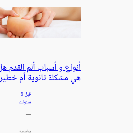
أنواع و أسباب ألم القدم هل
هي مشكلة ثانوية أم خطير
قبل 6
سنوات
—
بواسطة