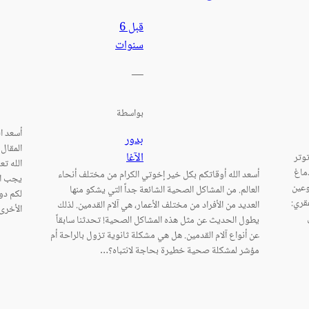
قبل 6
سنوات
—
بواسطة
أسعد ا
بدور
المقال 
الآغا
توتر
الله ت
ماغ
أسعد الله أوقاتكم بكل خير إخوتي الكرام من مختلف أنحاء
يجب اس
وعين
العالم. من المشاكل الصحية الشائعة جداً التي يشكو منها
لكم دوا
قري:
العديد من الأفراد من مختلف الأعمار، هي آلام القدمين. لذلك
الأخرى 
يطول الحديث عن مثل هذه المشاكل الصحية! تحدثنا سابقاً
عن أنواع آلام القدمين. هل هي مشكلة ثانوية تزول بالراحة أم
مؤشر لمشكلة صحية خطيرة بحاجة لانتباه؟…