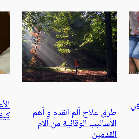
الأع
هي
طرق علاج ألم القدم و أهم
كيف
الأساليب الوقائية من آلام
القدمين