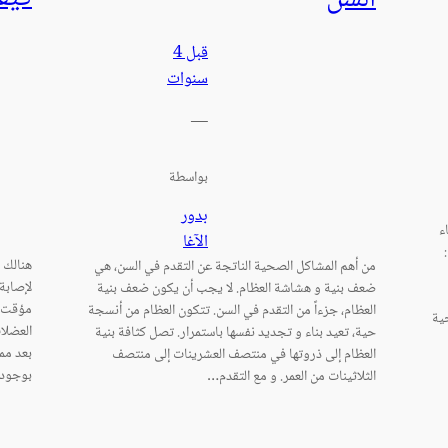
قبل 4
سنوات
—
بواسطة
بدور
ء
الآغا
هنالك 
من أهم المشاكل الصحية الناتجة عن التقدم في السن، هي
لإصابة
ضعف بنية و هشاشة العظام. لا يجب أن يكون ضعف بنية
مؤقت ل
العظام، جزءاً من التقدم في السن. تتكون العظام من أنسجة
ية
العضلا
حية، تعيد بناء و تجديد نفسها باستمرار. تصل كثافة بنية
بعد مم
العظام إلى ذروتها في منتصف العشرينات إلى منتصف
بوجود 
الثلاثينات من العمر. و مع التقدم…