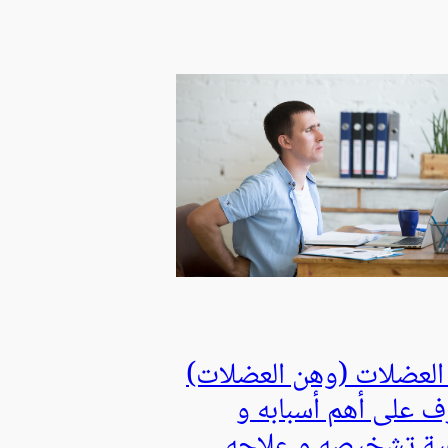
 العضلات (وهن العضلات)
ّف على أهم أسبابه و
ية تشخيصه و علاجه