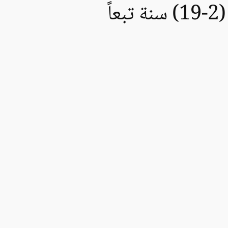
معدل الوزن و الطول الطبيعي للإناث في كل عمر من (2-19) سنة تبعاً