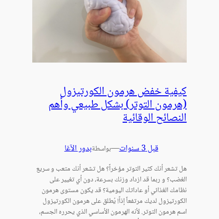
كيفية خفض هرمون الكورتيزول
(هرمون التوتر) بشكل طبيعي وأهم
النصائح الوقائية
قبل 3 سنوات
—
بدور الآغا
بواسطة
هل تشعر أنك كثير التوتر مؤخراً؟ هل تشعر أنك متعب و سريع
الغضب؟ و ربما قد ازداد وزنك بسرعة، دون أي تغيير على
نظامك الغذائي أو عاداتك اليومية؟ قد يكون مستوى هرمون
الكورتيزول لديك مرتفعاً إذاً! يُطلق على هرمون الكورتيزول
اسم هرمون التوتر. لأنه الهرمون الأساسي الذي يحرره الجسم،