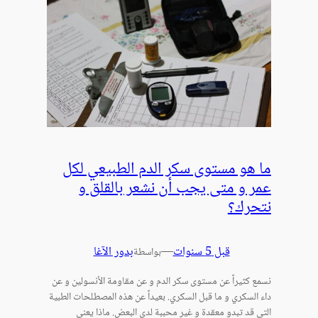
ما هو مستوى سكر الدم الطبيعي لكل
عمر و متى يجب أن نشعر بالقلق و
نتحرك؟
قبل 5 سنوات
—
بدور الآغا
بواسطة
نسمع كثيراً عن مستوى سكر الدم و عن مقاومة الأنسولين و عن
داء السكري و ما قبل السكري. بعيداً عن هذه المصطلحات الطبية
التي قد تبدو معقدة و غير محببة لدى البعض. ماذا يعني