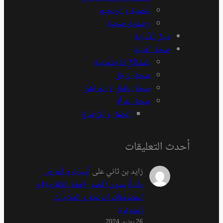
الحمية و الريجيم
وصفات صحية
دليل الأدوية
صحة العائلة
المشاكل الاجتماعية
صحة الرجل
صحة الطفل و المراهق
صحة المرأة
الحمل و الإرضاع
أحدث التعليقات
زايد بن ثاني
على
أسباب و أعراض
داء أديسون (قصور الغدة الكظرية) و
المضاعفات الناتجة و العلاجات
المتوفرة
26 يونيو، 2024