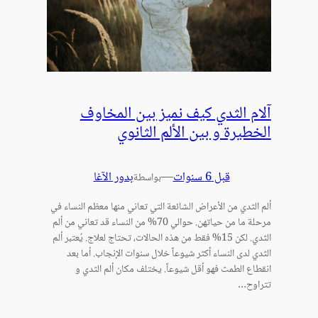
آلام الثدي كيف نميز بين المخاوف
الخطيرة و بين الألم الثانوي
قبل 6 سنوات
—
بدور الآغا
بواسطة
ألم الثدي من الأعراض الشائعة التي تعاني منها معظم النساء في
مرحلة ما من حياتهن. حوالي 70% من النساء قد تعاني من ألم
الثدي. لكن 15% فقط من هذه الحالات، تحتاج لعلاج. يُعتبر ألم
الثدي لدى النساء أكثر شيوعاً خلال سنوات الإنجاب. أما بعد
انقطاع الطمث فهو أقل شيوعاً. يختلف مكان ألم الثدي و
تتراوح…