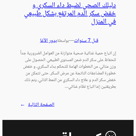
دليلك الصحي لضبط داء السكري و
خفض سكر الدم المرتفع بشكل طبيعي
في المنزل
قبل 7 سنوات
—
بدور الآغا
بواسطة
إن اتباع حمية غذائية صحية متوازنة من العوامل الضرورية جداً
للحفاظ على سكر الدم ضمن المستوى الطبيعي. الحصول على
وزن مثالي، من الخطوات الهامة للتحكم بداء السكري، و خفض
خطورة المضاعفات الناتجة عن مرض السكر. حتى تتمكن من
خفض سكر الدم و علاج داء السكري من النمط الثاني، يتم ذلك
بطريقتين: إما اتباع نظام غذائي…
الصفحة التالية
→