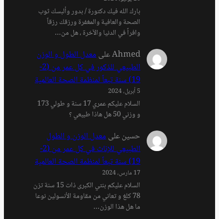
بارك الله فيك دكتورة / بدور وألبسك ثوب
الصحة والعافية والمغفرة ورزقك رزقاً
وافراً في الدنيا والآخرة ، هل من…
Ahmed
على
معدل الطول و الوزن
الطبيعي للذكور في كل عمر من (2-
19) سنة تبعاً لمنظمة الصحة العالمية
5 أبريل، 2024
السلام عليكم عمري 17 سنة و طولي 173
و وزني 50 هل هاذا طبيعي ؟
حسين
على
معدل الوزن و الطول
الطبيعي للإناث في كل عمر من (2-
19) سنة تبعاً لمنظمة الصحة العالمية
17 مارس، 2024
السلام عليكم بنتي الكبرى ذات 15 سنة تزن
78 كلغ و تعاني من مقاومة الأنسولين نوعا
ما هل هذا الوزن…