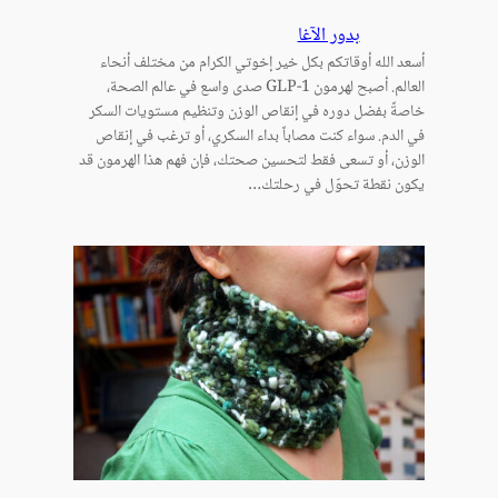
بدور الآغا
أسعد الله أوقاتكم بكل خير إخوتي الكرام من مختلف أنحاء
العالم. أصبح لهرمون GLP-1 صدى واسع في عالم الصحة،
خاصةً بفضل دوره في إنقاص الوزن وتنظيم مستويات السكر
في الدم. سواء كنت مصاباً بداء السكري، أو ترغب في إنقاص
الوزن، أو تسعى فقط لتحسين صحتك، فإن فهم هذا الهرمون قد
يكون نقطة تحوّل في رحلتك…