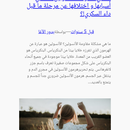
أسبابها و اختلافها عن مرحلة ما قبل
داء السكري!؟
قبل 5 سنوات
—
بدور الآغا
بواسطة
ما هي مشكلة مقاومة الأنسولين؟ الأنسولين هو عبارة عن
الهرمون الذي تفرزه خلايا بيتا من البنكرياس. البنكرياس هو
العضو القريب من المعدة. خلايا بيتا موجودة في جميع أنحاء
البنكرياس على شكل مجموعات صغيرة تعرف باسم جزر
لانغرهانس. يتم تحريرهرمون الأنسولين في مجرى الدم و
ينتقل عبر الجسم. هرمون الأنسولين ضروري جداً للجسم و
يتمتع بالعديد…