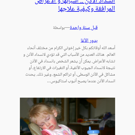
انسداد الأذن .. أسبابها و الأعراض
المرافقة وكيفية علاجها
قبل سنة واحدة
—
بواسطة
بدور الآغا
أسعد الله أوقاتكم بكل خير إخوتي الكرام من مختلف أنحاء
العالم. هنالك العديد من الأسباب التي قد تؤدي لانسداد الأذن و
تشابه الأعراض. يمكن أن يشعر الشخص بانسداد في الأذن
نتيجة لانسداد الجيوب الأنفية، أو التغيرات في الارتفاع، أو
مشاكل في الأذن الوسطى، أو تراكم الشمع، وغير ذلك. يحدث
انسداد الأذن عندما يصبح أنبوب استاكيوس…