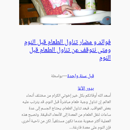
فوائد و مضار تناول الطعام قبل النوم
ومتى نتوقف عن تناول الطعام قبل
النوم
قبل سنة واحدة
—
بواسطة
بدور الآغا
أسعد الله أوقاتكم بكل خير إخوتي الكرام من مختلف أنحاء
العالم. إن تناول وجبة طعام مباشرةً قبل النوم، قد يترتب عليه
بعض العواقب. فبعد تناول الطعام، يحتاج الجسم إلى عدة
ساعات لنقل الطعام من المعدة إلى الأمعاء الدقيقة. وتصبح هذه
العملية أكثر صعوبة عندما تكون مستلقياً. لكن من ناحية أخرى،
فإن النوم على معدة فارغة…