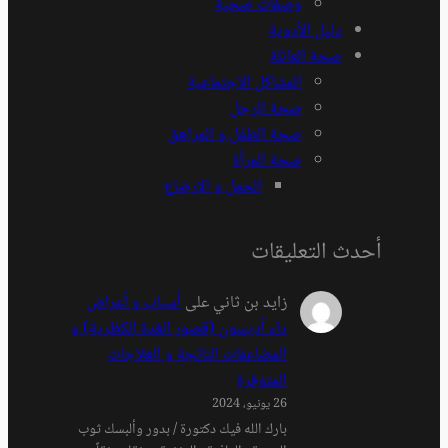
وصفات صحية
دليل الأدوية
صحة العائلة
المشاكل الاجتماعية
صحة الرجل
صحة الطفل و المراهق
صحة المرأة
الحمل و الإرضاع
أحدث التعليقات
زايد بن ثاني
على
أسباب و أعراض
داء أديسون (قصور الغدة الكظرية) و
المضاعفات الناتجة و العلاجات
المتوفرة
26 يونيو، 2024
بارك الله فيك دكتورة / بدور وألبسك ثوب