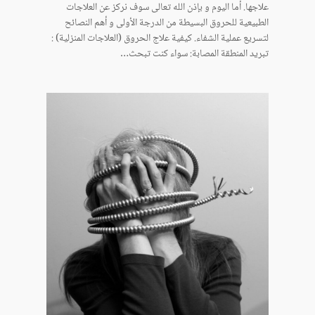
علاجها. أما اليوم و بإذن الله تعالى سوف نركز عن العلاجات
الطبيعية للحروق البسيطة من الدرجة الأولى و أهم النصائح
لتسريع عملية الشفاء. كيفية علاج الحروق (العلاجات المنزلية) :
تبريد المنطقة المصابة: سواء كنت تبحث…