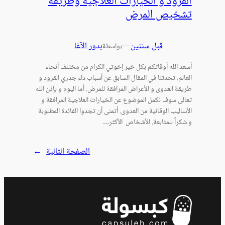
القرود و الخيارات العلاجية وطريقة
تشخيص المرض
قبل سنتين
—
بدور الآغا
بواسطة
أسعد الله أوقاتكم بكل خير إخوتي الكرام من مختلف أنحاء
العالم. تحدثنا في المقال السابق عن أسباب داء جدري القرود و
طريقة العدوى و الأعراض المرافقة للمرض. أما اليوم و بإذن الله
تعالى سوف نكمل الموضوع عن الخيارات العلاجية المرافقة و
الأساليب الوقائية من العدوى. أتمنى أن تجدوا الفائدة المطلوبة
و شكراً للمتابعة. الأشخاص الأكثر…
الصفحة التالية
→