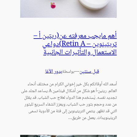
أهم مايجب معرفته عن(ريتين أ –
تريتينوين – Retin A)دواعي
الاستعمال والتأثيرات الجانبية
قبل سنتين
—
بدور الآغا
بواسطة
أسعد الله أوقاتكم بكل خير إخوتي الكرام من مختلف أنحاء
العالم. ريتين-أ هو شكل من أشكال فيتامين A يساعد الجلد على
تجديد نفسه. يُستخدم هذا الدواء لعلاج حب الشباب. قد يقلل
من عدد وحجم بثور حب الشباب، ويعزز الشفاء السريع للبثور
التي قد تظهر. ينتمي التريتينوين إلى فئة من الأدوية تسمى
الريتينويدات. يعمل عن طريق…