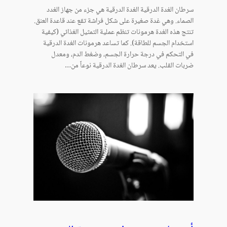
سرطان الغدة الدرقية الغدة الدرقية هي جزء من جهاز الغدد
الصماء. وهي غدة صغيرة على شكل فراشة تقع عند قاعدة العنق.
تنتج هذه الغدة هرمونات تنظم عملية التمثيل الغذائي (كيفية
استخدام الجسم للطاقة). كما تساعد هرمونات الغدة الدرقية
في التحكم في درجة حرارة الجسم، وضغط الدم، ومعدل
ضربات القلب. يعد سرطان الغدة الدرقية نوعاً من…