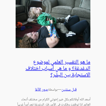
ما هو التفسير العلمي لموضوع
الدغدغة؟ و ما هي أسباب اختلاف
الاستجابة بين البشر؟
قبل سنتين
—
بدور الآغا
بواسطة
أسعد الله أوقاتكم بكل خير إخوتي الكرام من مختلف أنحاء
العالم. إذا توقفت وفكرت في الأمر، فإن الدغدغة تعد أمراً غريباً