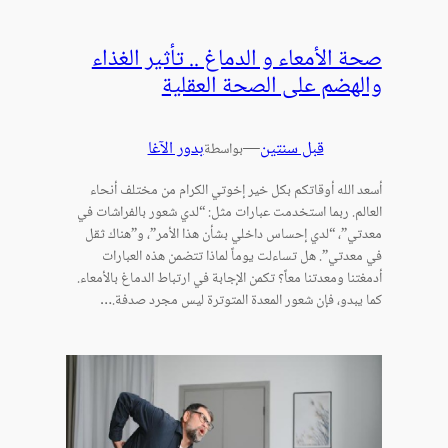
صحة الأمعاء و الدماغ .. تأثير الغذاء
والهضم على الصحة العقلية
قبل سنتين
—
بدور الآغا
بواسطة
أسعد الله أوقاتكم بكل خير إخوتي الكرام من مختلف أنحاء
العالم. ربما استخدمت عبارات مثل: “لدي شعور بالفراشات في
معدتي”، “لدي إحساس داخلي بشأن هذا الأمر”، و”هناك ثقل
في معدتي”. هل تساءلت يوماً لماذا تتضمن هذه العبارات
أدمغتنا ومعدتنا معاً؟ تكمن الإجابة في ارتباط الدماغ بالأمعاء.
كما يبدو، فإن شعور المعدة المتوترة ليس مجرد صدفة.…