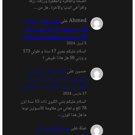
الصحة والعافية والمغفرة ورزقك رزقاً
وافراً في الدنيا والآخرة ، هل من…
Ahmed
على
معدل الطول و الوزن
الطبيعي للذكور في كل عمر من (2-
19) سنة تبعاً لمنظمة الصحة العالمية
5 أبريل، 2024
السلام عليكم عمري 17 سنة و طولي 173
و وزني 50 هل هاذا طبيعي ؟
حسين
على
معدل الوزن و الطول
الطبيعي للإناث في كل عمر من (2-
19) سنة تبعاً لمنظمة الصحة العالمية
17 مارس، 2024
السلام عليكم بنتي الكبرى ذات 15 سنة تزن
78 كلغ و تعاني من مقاومة الأنسولين نوعا
ما هل هذا الوزن…
عبلة
على
حمية الكانديدا (داء