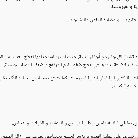
ية والفيروسية.
التهابات و مضادة للمغص والتشنجات.
 تشمل كل جزء من أجزاء النبتة. حيث اشتهر استخدامها لعلاج العديد من ال
قية. بالإضافة لدورها في علاج ضغط الدم المرتفع و ضعف الرغبة الجنسية.
ت والبكتيريا والفطريات والفيروسات. كما تتمتع بخصائص مضادة للأكسدة و ت
لأمينية كذلك.
ن ب6 و الثيامين و المنغنيز و الفولات والنحاس.
 تساعد على عملية الهضم و تزود الجسم بخصائص تساعد على إزالة السموم و