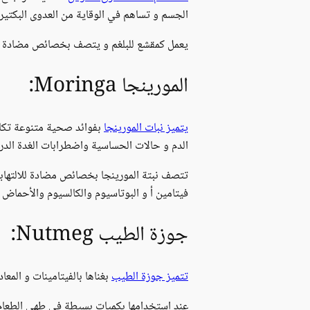
الجسم و تساهم في الوقاية من العدوى البكتير
يعمل كمقشع للبلغم و يتصف بخصائص مضادة لل
المورينجا Moringa:
يتميز نبات المورينجا
بفوائد صحية متنوعة تكاد
الدم و حالات الحساسية واضطرابات الغدة الدر
تتصف نبتة المورينجا بخصائص مضادة للالتهابا
فيتامين أ و البوتاسيوم والكالسيوم والأحماض ا
جوزة الطيب Nutmeg:
تتميز جوزة الطيب
بغناها بالفيتامينات و المعادن، بما في ذلك فيتامي
عند استخدامها بكميات بسيطة في طهي الطعام،