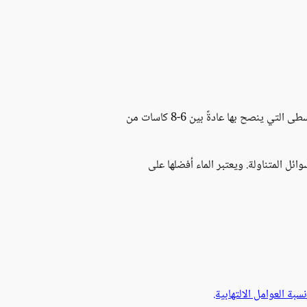
لا يوجد كمية سحرية محددة من الماء مناسبة للجميع. بل تختلف حاجة الجسم للماء من شخص لآخر. لكن تتمثل الكمية الوسطى التي ينصح بها عادةً بين 6-8 كاسات من
ل المتناولة. ويعتبر الماء أفضلها على
سبة العوامل الالتهابية.