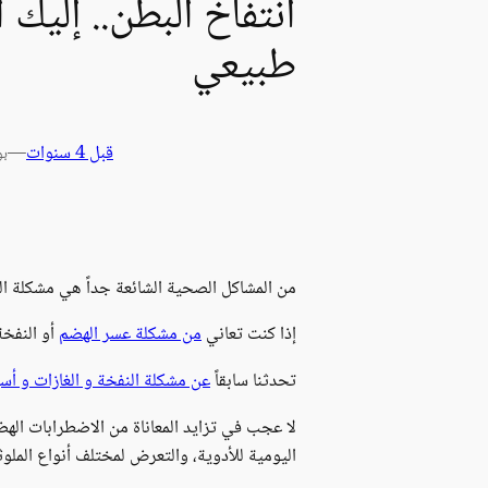
انتفاخ البطن.. إلي
طبيعي
قبل 4 سنوات
—
بو
من المشاكل الصحية الشائعة جداً هي مشكلة الن
إذا كنت تعاني
من مشكلة عسر الهضم
أو النفخة
تحدثنا سابقاً
عن مشكلة النفخة و الغازات و أسب
لا عجب في تزايد المعاناة من الاضطرابات الهضم
اليومية للأدوية، والتعرض لمختلف أنواع الملوث