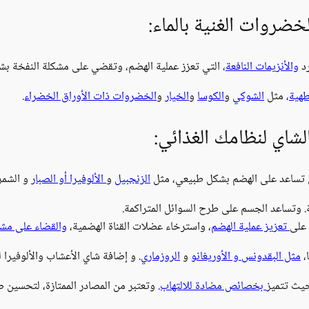
لخضروات الغنية بالماء:
رد
والأنزيمات النافعة،
التي تعزز عملية الهضم، وتقضي على مشكلة النفخة بش
طهية،
مثل
الشوكي
و
الكوسا
و
الخيار
و
الخضروات ذات الأوراق الخضراء.
لشاي لنظامك الغذائي:
ص تساعد على الهضم بشكل طبيعي، مثل
الزنجبيل
و
الألوفيرا أو الصبار
و الشمر
 وتساعد الجسم على طرح السوائل المتراكمة.
 على
تعزيز عملية الهضم
، واسترخاء عضلات القناة الهضمية،
والقضاء على مشك
،
مثل البقدونس
و الأوريغانو
و
الروزماري
. و إضافة شاي الأعشاب والألوفيرا
حيث تتميز
بخصائص مضادة للالتهاب.
وتعتبر من المصادر الممتازة، لتحسين ص