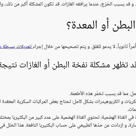
ح. و قد يسبب الحَرَج، عندما يرافقه الغازات. قد تكون المشكلة أكبر من ذلك، و
لبطن أو المعدة؟
راً ثانوياً، لا يدعو للقلق. و يتم تصحيحها من خلال إجراء
تعديلات بسيطة على
، قد تظهر مشكلة نفخة البطن أو الغازات نتيج
ل. مما قد يسبب تخمّر هذه الأطعمة.
يات و الكربوهيدرات بشكل كامل: تحتاج بعض المركبات السكرية المعقدة لو
مات.
في القناة الهضمية: تحتوي القناة الهضمية على عدد كبير من البكتيريا بمختلف 
ة، و ازدادت عن حدّها الطبيعي على حساب البكتيريا النافعة. هذا الخلل في ال