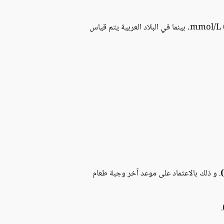
في كندا مثلاً، يتم قياس مستوى السكر في الدم، بواحدة قياس تعرف ب ميلي مول في ال ليتر mmol/L (millimoles per litre). بينما في البلاد العربية يتم قياس
. و ذلك بالاعتماد على موعد آخر وجبة طعام