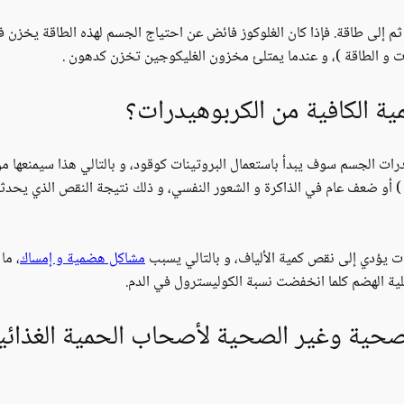
 إلى طاقة. فإذا كان الغلوكوز فائض عن احتياج الجسم لهذه الطاقة يخزن 
ات و الطاقة )، و عندما يمتلئ مخزون الغليكوجين تخزن كدهون .
مية الكافية من الكربوهيدرات؟
ت الجسم سوف يبدأ باستعمال البروتينات كوقود، و بالتالي هذا سيمنعها من 
ر ) أو ضعف عام في الذاكرة و الشعور النفسي، و ذلك نتيجة النقص الذي يحد
ت يؤدي إلى نقص كمية الألياف، و بالتالي يسبب
مشاكل هضمية و إمساك
، ما
لصحية وغير الصحية لأصحاب الحمية الغذائية