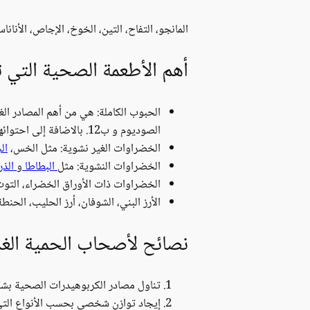
المانجو، التفاح، التين، الخوخ، الإجاص، الأناناس
أهم الأطعمة الصحية التي ت
الحبوب الكاملة: هي من أهم المصادر الغذ
الصوديوم و ب12. بالاضافة إلى احتوائها على مضادات الأكسدة المفيدة و الهامة للجسم.
الخضراوات الغير نشوية: مثل الخس،
ال
الخضراوات النشوية: مثل
البطاطا
و
الذر
الخضراوات ذات الأوراق الخضراء، التو
الأرز البني، الشوفان، أرز الحليب، الحنطة
نصائح لأصحاب الحمية الغذا
تناول مصادر الكربوهيدرات الصحية بشك
إيجاد توازن شخصي بحسب الأنواع التي ت