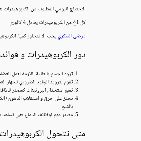
الاحتياج اليومي المطلوب من الكربوهيدرات هو عند البالغ
كل 1غ من الكربوهيدرات يعادل 4 كالوري.
مرضى السكري
يجب ألا تتجاوز كمية الكربوهيدرات عن 200غ، بينما الحوامل يجب أن يتن
دور الكربوهيدرات و فوائده
تزود الجسم بالطاقة اللازمة لعمل العضل
تقوم بتزويد الوقود الضروري للجهاز الع
تمنع استخدام البروتينات كمصدر للطاقة،
تحفز على حرق و استقلاب الدهون (الكر
بالشبع.
مصدر مهم لوظائف الدماغ فهي تساعد على
متى تتحول الكربوهيدرات