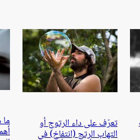
تعرّف على داء الرتوج أو
أهم
التهاب الرتج (انتفاخ) في