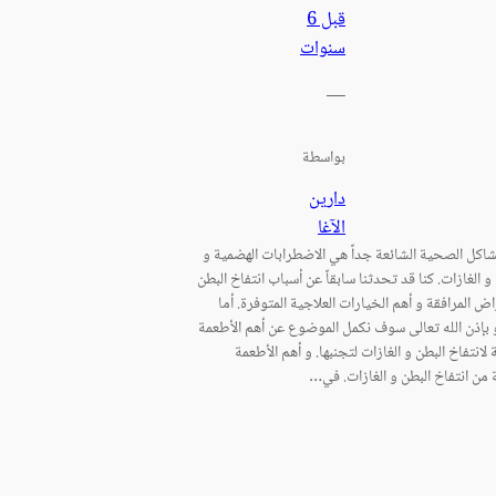
قبل 6
سنوات
—
بواسطة
دارين
الآغا
شاكل الصحية الشائعة جداً هي الاضطرابات الهضمية و
و الغازات. كنا قد تحدثنا سابقاً عن أسباب انتفاخ البطن
اض المرافقة و أهم الخيارات العلاجية المتوفرة. أما
و بإذن الله تعالى سوف نكمل الموضوع عن أهم الأطعمة
 لانتفاخ البطن و الغازات لتجنبها. و أهم الأطعمة
 من انتفاخ البطن و الغازات. في…