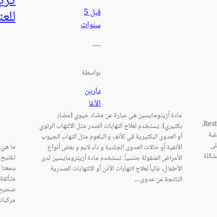
كري
للعن
قبل 5
سنوات
—
بواسطة
دارين
الآغا
مادة أزيتومايسين هي عبارة عن مضاد حيوي (مضاد
متلازمة تململ الساق Restless legs syndrome (RLS)،
بكتيري). يستخدم لعلاج التهابات الصدر مثل الالتهاب الرئوي
غبة
أو العدوى البكتيرية في الأنف و البلعوم مثل التهاب الجيوب
لى
ما هي 
الأنفية أو حالات العدوى الجلدية و داء لايم و بعض أنواع
مشكلة
تفتيح 
الأمراض المنقولة جنسياً. تستخدم مادة أزيثرومايسين لدى
سمعنا 
الأطفال، غالباً لعلاج التهابات الأذن أو الالتهابات الصدرية
متألقة 
الناتجة عن عدوى…
صحيح؟ 
مركبات 