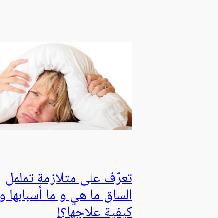
تعرّف على متلازمة تململ
الساق ما هي و ما أسبابها و
كيفية علاجها؟!