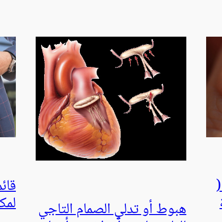
(
قائ
لمك
هبوط أو تدلي الصمام التاجي