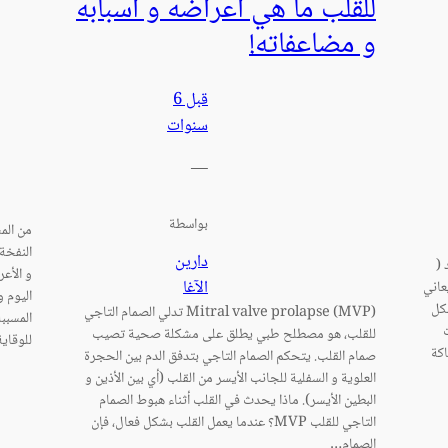
للقلب ما هي أعراضه و أسبابه
و مضاعفاته!
قبل 6
سنوات
—
بواسطة
من الم
النفخة 
دارين
 (
و الأعر
الآغا
عاني
اليوم 
شكل
(Mitral valve prolapse (MVP تدلي الصمام التاجي
المسببة
للقلب، هو مصطلح طبي يطلق على مشكلة صحية تصيب
للوقاية
اكة
صمام القلب. يتحكم الصمام التاجي بتدفق الدم بين الحجرة
العلوية و السفلية للجانب الأيسر من القلب (أي بين الأذين و
البطين الأيسر). ماذا يحدث في القلب أثناء هبوط الصمام
التاجي للقلب MVP؟ عندما يعمل القلب بشكل فعال، فإن
الصمام…