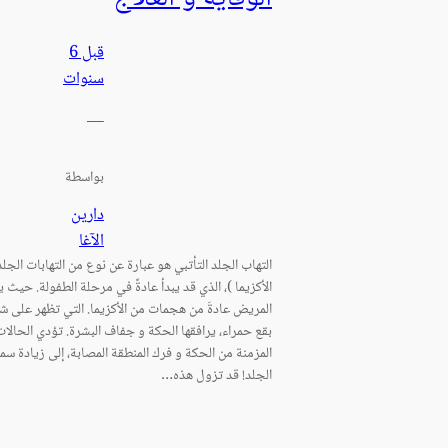
قبل 6
سنوات
—
بواسطة
دارين
الآغا
التهاب الجلد التأتبي هو عبارة عن نوع من التهابات الجلد
الأكزيما )، الذي قد يبدأ عادةً في مرحلة الطفولة. حيث ي
المريض عادةَ من هجمات من الأكزيما. التي تظهر على 
بقع حمراء، يرافقها الحكة و جفاف البشرة. تؤدي الحالات
المزمنة من الحكة و فرك المنطقة المصابة، إلى زيادة سم
الجلد! قد تزول هذه…