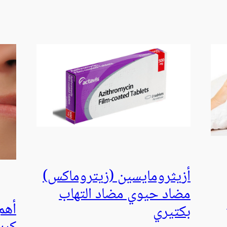
أزيثرومايسين (زيتروماكس)
مضاد حيوي مضاد التهاب
أهم
بكتيري