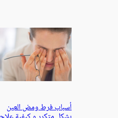
أسباب فرط ومض العين
بشكل متكرر و كيفية علاجه