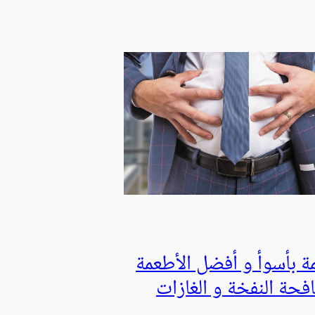
مة بأسوأ و أفضل الأطعمة
افحة النفخة و الغازات