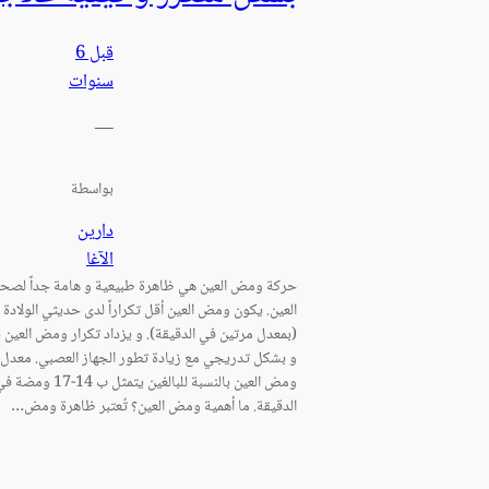
قبل 6
سنوات
—
بواسطة
دارين
الآغا
حركة ومض العين هي ظاهرة طبيعية و هامة جداً لصح
العين. يكون ومض العين أقل تكراراً لدى حديثي الولادة
(بمعدل مرتين في الدقيقة). و يزداد تكرار ومض العين 
و بشكل تدريجي مع زيادة تطور الجهاز العصبي. معدل
ومض العين بالنسبة للبالغين يتمثل ب 14-17 ومض
الدقيقة. ما أهمية ومض العين؟ تُعتبر ظاهرة ومض…