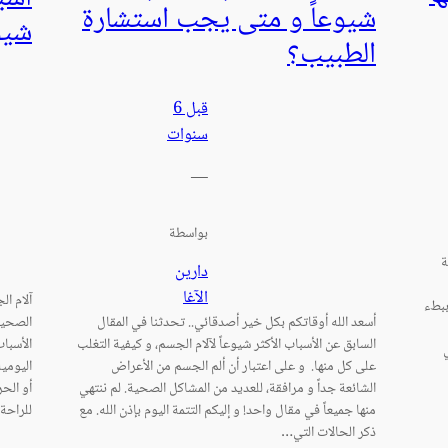
شيوعاً و متى يجب استشارة
شيو
الطبيب؟
قبل 6
سنوات
—
بواسطة
ة
دارين
الآغا
آلام ال
ببطء
أسعد الله أوقاتكم بكل خير أصدقائي.. تحدثنا في المقال
الصحية.
السابق عن الأسباب الأكثر شيوعاً لآلام الجسم، و كيفية التغلب
الأسباب
ة في
على كل منها. و على اعتبار أن ألم الجسم من الأعراض
اليومي
الشائعة جداً و مرافقة، للعديد من المشاكل الصحية. لم ننتهي
أو الح
منها جميعاً في مقال واحد! و إليكم التتمة اليوم بإذن الله. مع
للراحة.
ذكر الحالات التي…