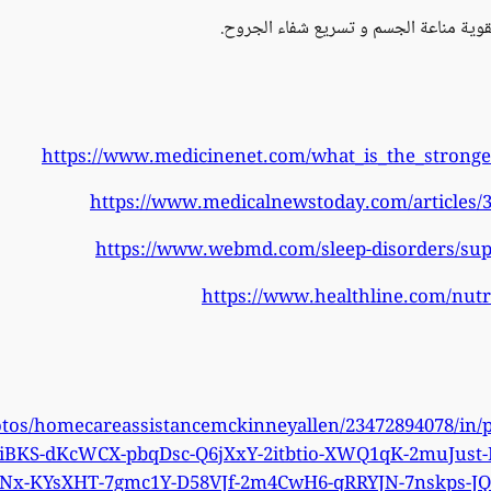
قوية مناعة الجسم و تسريع شفاء الجروح.
https://www.medicinenet.com/what_is_the_stronges
https://www.medicalnewstoday.com/articles
https://www.webmd.com/sleep-disorders/sup
https://www.healthline.com/nutr
otos/homecareassistancemckinneyallen/23472894078/in
cgiBKS-dKcWCX-pbqDsc-Q6jXxY-2itbtio-XWQ1qK-2muJust
x-KYsXHT-7gmc1Y-D58VJf-2m4CwH6-qRRYJN-7nskps-J