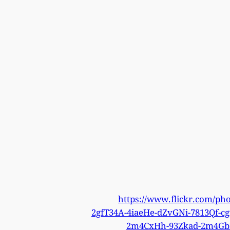
https://www.flickr.com/ph
2gfT34A-4iaeHe-dZvGNi-7813Qf-
2m4CxHh-93Zkad-2m4GbN