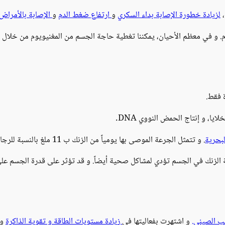
،
لزيادة خطورة الإصابة بداء السكري
و
ارتفاع ضغط الدم
و
الإصابة بالأمراض ا
. و في معظم الأحيان، يمكننا تغطية حاجة الجسم من المغنيويوم من خلال الأ
فقط.
لخلايا، و إنتاج الحمض النووي DNA.
لبحرية
. و تتمثل الجرعة الموصى بها يومياً من الزنك ب 11 ملغ بالنسبة للرجال و 8 ملغ للنساء.
سبة الزنك في الجسم تؤدي لمشاكل صحية أيضاً. و قد تؤثر على قدرة الجسم ع
ب الصيني.
و اشتهرت بفعاليتها في
زيادة مستويات الطاقة و تقوية الذاكرة
و