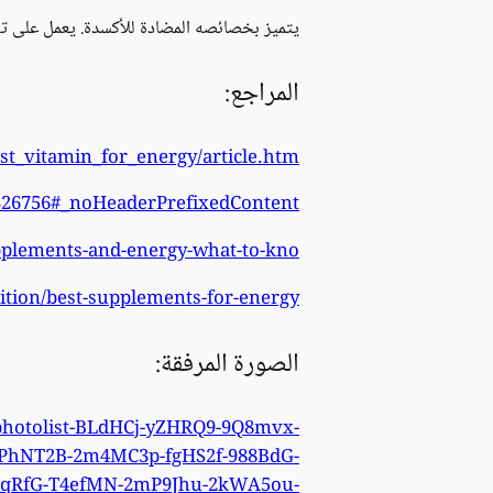
يتميز بخصائصه المضادة للأكسدة. يعمل على ت
المراجع:
t_vitamin_for_energy/article.htm
/326756#_noHeaderPrefixedContent
plements-and-energy-what-to-kno
ition/best-supplements-for-energy
الصورة المرفقة:
/photolist-BLdHCj-yZHRQ9-9Q8mvx-
-PhNT2B-2m4MC3p-fgHS2f-988BdG-
QqRfG-T4efMN-2mP9Jhu-2kWA5ou-