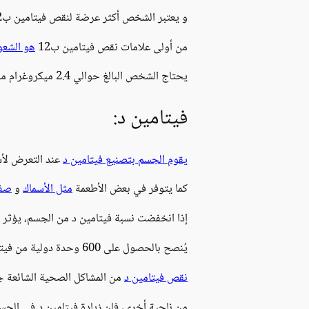
و يعتبر الشخص أكثر عرضة لنقص فيتامين ب12
من أولى علامات نقص فيتامين ب12
هو الشعور
يحتاج الشخص البالغ حوالي 2.4 ميكروغرام من فيتامين ب12 يومياً.
فيتامين د:
يقوم الجسم بتصنيع فيتامين د
عند التعرض لأ
كما يتوفر في بعض الأطعمة
مثل الأسماك
و
صفا
إذا انخفضت نسبة فيتامين د من الجسم، يؤثر ذ
يُنصح بالحصول على 600 وحدة دولية من فيتامين د يومياً، كجرعة وقائية.
نقص فيتامين د
من المشاكل الصحية الشائعة جدا
من ناحية أخرى، فإن زيادة فيتامين د في الجسم