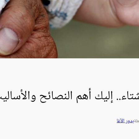
اء.. إليك أهم النصائح والأساليب
بدور الآغا
طة