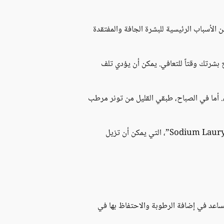
 الأسباب الرئيسية للبشرة الجافة والمفتقدة
 بشرتك وقتاً للتعافي. يمكن أن يؤدي تلف
. أما في الصباح، طبقي القليل من تونر مرطب
بالنسبة لجسمك، فاستخدمي غسولاً طبيعياً للجسم، أو صابوناً خالياً من عوامل الرغوة والمنظفات القاسية، مثل “Sodium Lauryl Sulfate”، التي يمكن أن تزيل
ساعد في إضافة الرطوبة والاحتفاظ بها في