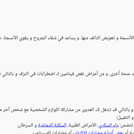
أنسجة و تعويض التالف منها. و يساعد في شفاء الجروح و يقوي الأنسجة. عن
ئد صحة أخرى. و من أعراض نقص فيتامين ك اضطرابات في النزف و بالتالي نز
ة. و بالتالي قد تنتقل لك العدوى من مشاركة اللوازم الشخصية مع شخص آخر م
و التقبيل!
تتضمن:
داء السكري
، الأمراض القلبية،
السكتة الدماغية
و السرطان.
ية أو
بعض أنواع مضادات الاكتئاب
أو مضادات الهيستامين.