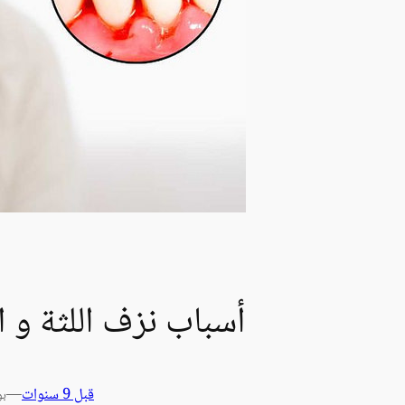
أسباب نزف اللثة و ا
قبل 9 سنوات
—
بو