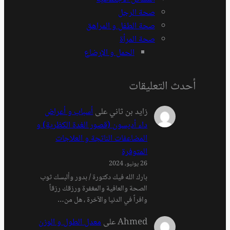
صحة الرجل
صحة الطفل و المراهق
صحة المرأة
الحمل و الإرضاع
أحدث التعليقات
زايد بن ثاني
على
أسباب و أعراض
داء أديسون (قصور الغدة الكظرية) و
المضاعفات الناتجة و العلاجات
المتوفرة
26 يونيو، 2024
بارك الله فيك دكتورة / بدور وألبسك ثوب
الصحة والعافية والمغفرة ورزقك رزقاً
وافراً في الدنيا والآخرة ، هل من…
Ahmed
على
معدل الطول و الوزن