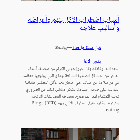
أسباب اضطراب الأكل بنهم وأعراضه
وأساليب علاجه
قبل سنة واحدة
—
بواسطة
بدور الآغا
أسعد الله أوقاتكم بكل خير إخوتي الكرام من مختلف أنحاء
العالم. من المشاكل الصحية الشائعة جداً و التي يواجهها معظمنا
في مرحلة ما من حياتنا، هي اضطرابات الأكل. تنعكس عاداتنا
الغذائية على صحة أجسامنا بشكل مباشر. لذلك من الضروري
تولية الاهتمام لهذا الموضوع، ومعرفة المضاعفات الناتجة،
وكيفية الوقاية منها. اضطراب الأكل بنهم (BED) Binge
eating…