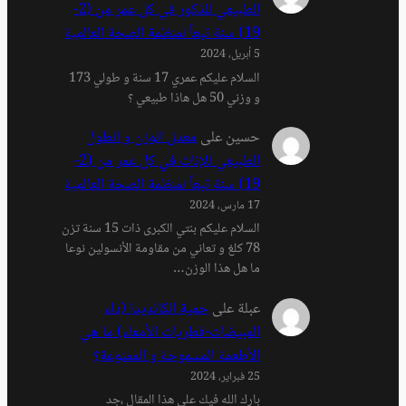
الطبيعي للذكور في كل عمر من (2-
19) سنة تبعاً لمنظمة الصحة العالمية
5 أبريل، 2024
السلام عليكم عمري 17 سنة و طولي 173
و وزني 50 هل هاذا طبيعي ؟
حسين
على
معدل الوزن و الطول
الطبيعي للإناث في كل عمر من (2-
19) سنة تبعاً لمنظمة الصحة العالمية
17 مارس، 2024
السلام عليكم بنتي الكبرى ذات 15 سنة تزن
78 كلغ و تعاني من مقاومة الأنسولين نوعا
ما هل هذا الوزن…
عبلة
على
حمية الكانديدا (داء
المبيضات-فطريات الأمعاء) ما هي
الأطعمة المسموحة و الممنوعة؟
25 فبراير، 2024
بارك الله فيك على هذا المقال ،جد