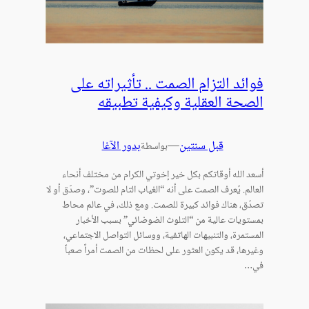
فوائد التزام الصمت .. تأثيراته على
الصحة العقلية وكيفية تطبيقه
قبل سنتين
—
بدور الآغا
بواسطة
أسعد الله أوقاتكم بكل خير إخوتي الكرام من مختلف أنحاء
العالم. يُعرف الصمت على أنه “الغياب التام للصوت”، وصدّق أو لا
تصدّق، هناك فوائد كبيرة للصمت. ومع ذلك، في عالم محاط
بمستويات عالية من “التلوث الضوضائي” بسبب الأخبار
المستمرة، والتنبيهات الهاتفية، ووسائل التواصل الاجتماعي،
وغيرها، قد يكون العثور على لحظات من الصمت أمراً صعباً
في…