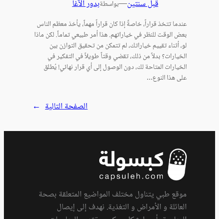
قبل سنتين
—
بدور الآغا
بواسطة
عندما تتخذ قراراً، خاصةً إذا كان قراراً مهماً، يأخذ معظم الناس
بعض الوقت للنظر في خياراتهم. هذا أمر طبيعي تماماً. لكن ماذا
لو، أثناء تقييم خياراتك، لم تتمكن من تحقيق التوازن بين
الخيارات؟ بدلاً من ذلك، تقضي وقتاً طويلاً في التفكير في
الخيارات المتاحة لك، دون الوصول إلى أي قرار نهائي! يُطلق
على هذا النوع…
الصفحة التالية
→
موقع طبي يتناول مختلف المواضيع المتعلقة بصحة
العائلة و الأمراض و التغذية. نهدف إلى إيصال